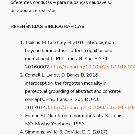
diferentes condutas – para mudanças saudáveis,
duradouras e realistas.
REFERÊNCIAS BIBLIOGRÁFICAS
Tsakiris M, Critchley H. 2016 Interoception
beyond homeostasis: affect, cognition and
mental health. Phil. Trans. R. Soc. B 371:
20160002.
http://dx.doi.org/10.1098/rstb.2016.0
Connell L, Lynott D, Banks B. 2018
Interoception: the forgotten modality in
perceptual grounding of abstract and concrete
concepts. Phil. Trans. R. Soc. B 373:
20170143.
http://dx.doi.org/10.1098/rstb.2017.0
Fomon SJ. Nutrititon of normal infants. St Louis,
MO: Mosby-Yearbook; 1993.
Simmons, W. K., & DeVille, D. C. (2017).