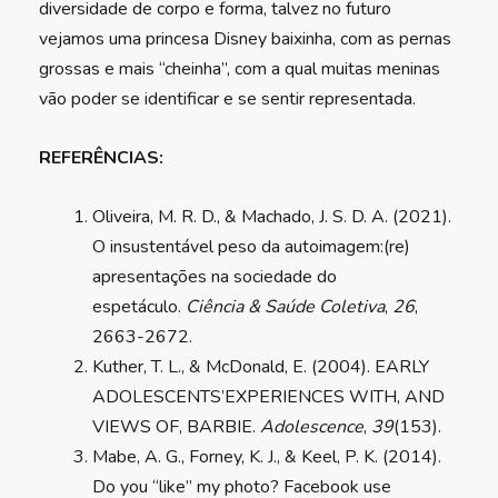
diversidade de corpo e forma, talvez no futuro
vejamos uma princesa Disney baixinha, com as pernas
grossas e mais “cheinha”, com a qual muitas meninas
vão poder se identificar e se sentir representada.
REFERÊNCIAS:
Oliveira, M. R. D., & Machado, J. S. D. A. (2021).
O insustentável peso da autoimagem:(re)
apresentações na sociedade do
espetáculo.
Ciência & Saúde Coletiva
,
26
,
2663-2672.
Kuther, T. L., & McDonald, E. (2004). EARLY
ADOLESCENTS’EXPERIENCES WITH, AND
VIEWS OF, BARBIE.
Adolescence
,
39
(153).
Mabe, A. G., Forney, K. J., & Keel, P. K. (2014).
Do you “like” my photo? Facebook use