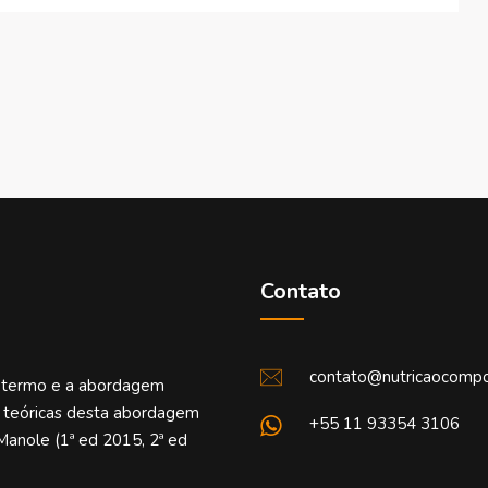
Contato
contato@nutricaocompo
o termo e a abordagem
e teóricas desta abordagem
+55 11 93354 3106
Manole (1ª ed 2015, 2ª ed