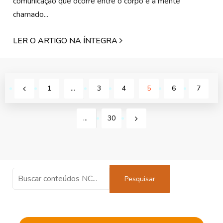
comunicação que ocorre entre o corpo e a mente
chamado...
LER O ARTIGO NA ÍNTEGRA
1
…
3
4
5
6
7
…
30
Pesquisar