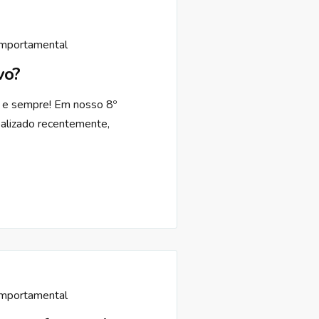
omportamental
vo?
o e sempre! Em nosso 8º
alizado recentemente,
omportamental