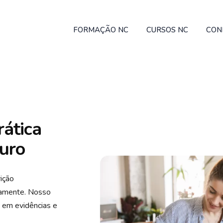
FORMAÇÃO NC
CURSOS NC
CON
rática
turo
ição
camente. Nosso
s em evidências e