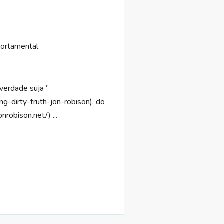
ortamental
verdade suja ‘’
ng-dirty-truth-jon-robison), do
nrobison.net/) ...