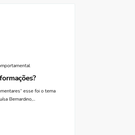
omportamental
nformações?
imentares” esse foi o tema
sa Bernardino,...