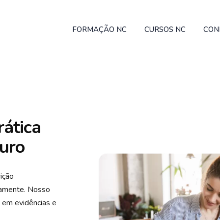
FORMAÇÃO NC
CURSOS NC
CON
rática
turo
ição
camente. Nosso
s em evidências e