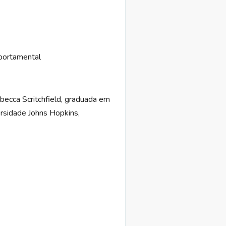
portamental
ebecca Scritchfield, graduada em
ersidade Johns Hopkins,