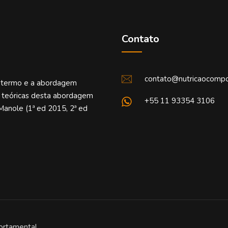
Contato
contato@nutricaocompo
o termo e a abordagem
e teóricas desta abordagem
+55 11 93354 3106
Manole (1ª ed 2015, 2ª ed
ortamental