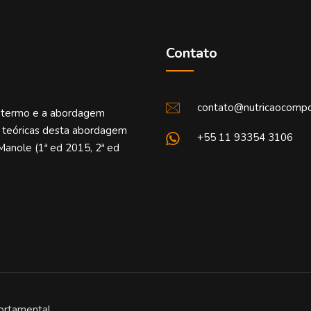
Contato
contato@nutricaocompo
o termo e a abordagem
e teóricas desta abordagem
+55 11 93354 3106
Manole (1ª ed 2015, 2ª ed
ortamental