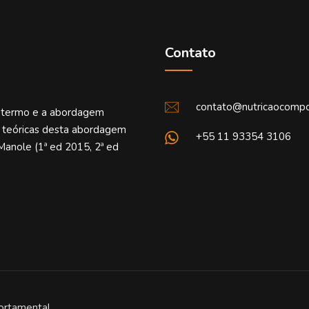
Contato
contato@nutricaocompo
o termo e a abordagem
e teóricas desta abordagem
+55 11 93354 3106
Manole (1ª ed 2015, 2ª ed
ortamental