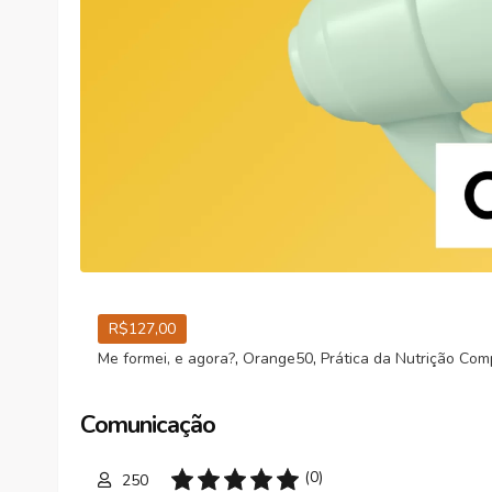
R$127,00
,
,
Me formei, e agora?
Orange50
Prática da Nutrição Co
Comunicação
(0)
250