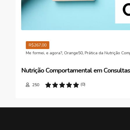
R$267,00
,
,
Me formei, e agora?
Orange50
Prática da Nutrição Co
Nutrição Comportamental em Consulta
(0)
250