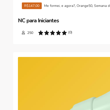
,
,
R$147,00
Me formei, e agora?
Orange50
Semana d
NC para Iniciantes
(0)
250