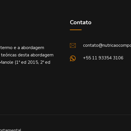
Contato
contato@nutricaocompo
o termo e a abordagem
e teóricas desta abordagem
+55 11 93354 3106
Manole (1ª ed 2015, 2ª ed
ortamental