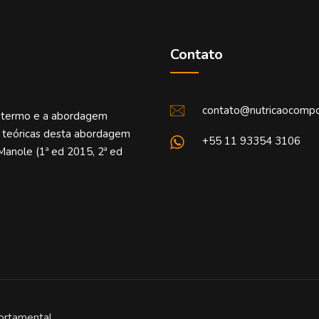
Contato
contato@nutricaocompo
o termo e a abordagem
e teóricas desta abordagem
+55 11 93354 3106
Manole (1ª ed 2015, 2ª ed
ortamental