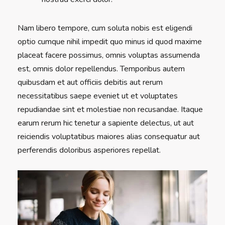
Nam libero tempore, cum soluta nobis est eligendi
optio cumque nihil impedit quo minus id quod maxime
placeat facere possimus, omnis voluptas assumenda
est, omnis dolor repellendus. Temporibus autem
quibusdam et aut officiis debitis aut rerum
necessitatibus saepe eveniet ut et voluptates
repudiandae sint et molestiae non recusandae. Itaque
earum rerum hic tenetur a sapiente delectus, ut aut
reiciendis voluptatibus maiores alias consequatur aut
perferendis doloribus asperiores repellat.