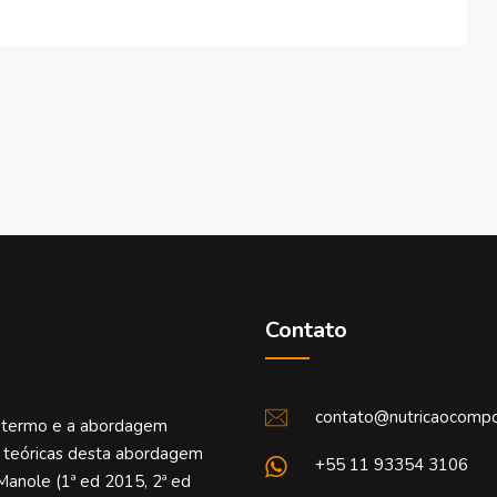
Contato
contato@nutricaocompo
o termo e a abordagem
e teóricas desta abordagem
+55 11 93354 3106
Manole (1ª ed 2015, 2ª ed