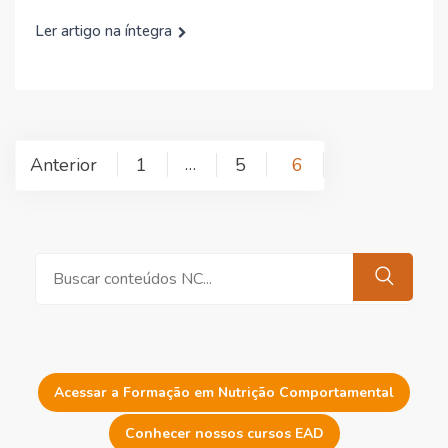
Ler artigo na íntegra
Paginação
Anterior
1
5
6
…
de
posts
Pesquisar
Acessar a Formação em Nutrição Comportamental
Conhecer nossos cursos EAD