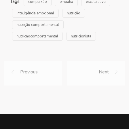
Tags:
compaixão
empatia
escuta ativa
inteligência emocional
nutrição
nutrição comportamental
nutricaocomportamental
nutricionista
Previous
Next