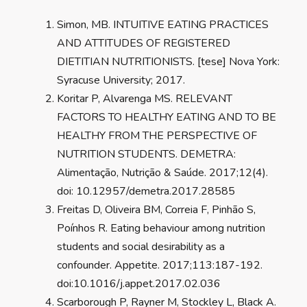
Simon, MB. INTUITIVE EATING PRACTICES
AND ATTITUDES OF REGISTERED
DIETITIAN NUTRITIONISTS. [tese] Nova York:
Syracuse University; 2017.
Koritar P, Alvarenga MS. RELEVANT
FACTORS TO HEALTHY EATING AND TO BE
HEALTHY FROM THE PERSPECTIVE OF
NUTRITION STUDENTS. DEMETRA:
Alimentação, Nutrição & Saúde. 2017;12(4).
doi: 10.12957/demetra.2017.28585
Freitas D, Oliveira BM, Correia F, Pinhão S,
Poínhos R. Eating behaviour among nutrition
students and social desirability as a
confounder. Appetite. 2017;113:187-192.
doi:10.1016/j.appet.2017.02.036
Scarborough P, Rayner M, Stockley L, Black A.