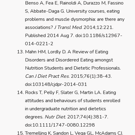
Benso A, Fea E, Rainoldi A, Durazzo M, Fassino
S, Abbate-Daga G. University courses, eating
problems and muscle dysmorphia: are there any
associations?
J Transl Med
. 2014;12:221.
Published 2014 Aug 7. doi:10.1186/s12967-
014-0221-2
Mahn HM, Lordly D. A Review of Eating
Disorders and Disordered Eating amongst
Nutrition Students and Dietetic Professionals.
Can J Diet Pract Res
. 2015;76(1):38-43.
doi:103148/cjdpr-2014-031
Rocks T, Pelly F, Slater G, Martin LA. Eating
attitudes and behaviours of students enrolled
in undergraduate nutrition and dietetics
degrees.
Nutr Diet
. 2017;74(4):381-7.
doi:10.1111/1747-0080.12298
Tremelling K, Sandon L, Vega GL, McAdams CJ.