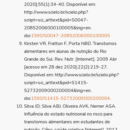
2020];55(1):34-40. Disponível em:
http://www.scielo.br/scielo.php?
script=sci_arttext&pid=S0047-
20852006000100005&lng=en.
doi:
1590/S0047-20852006000100005
Kirsten VR, Fratton F, Porta NBD. Transtornos
alimentares em alunas de nutrição do Rio
Grande do Sul. Rev. Nutr. [Internet]. 2009 Abr
[acesso em 28 dez 2020];22(2):219-27.
Disponível em: http://www.scielo.br/scielo.php?
script=sci_arttext&pid=S1415-
52732009000200004&lng=en.
doi:
1590/S1415-52732009000200004
.
Silva JD; Silva ABJ, Oliveira AVK, Nemer ASA.
Influência do estado nutricional no risco para
transtornos alimentares em estudantes de
nutrição. Ciênc. saúde coletiva [Internet]. 2012