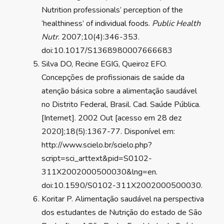
Nutrition professionals’ perception of the
‘healthiness’ of individual foods.
Public Health
Nutr
. 2007;10(4):346-353.
doi:10.1017/S1368980007666683
Silva DO, Recine EGIG, Queiroz EFO.
Concepções de profissionais de saúde da
atenção básica sobre a alimentação saudável
no Distrito Federal, Brasil. Cad. Saúde Pública.
[Internet]. 2002 Out [acesso em 28 dez
2020];18(5):1367-77. Disponível em:
http://www.scielo.br/scielo.php?
script=sci_arttext&pid=S0102-
311X2002000500030&lng=en.
doi:10.1590/S0102-311X2002000500030.
Koritar P. Alimentação saudável na perspectiva
dos estudantes de Nutrição do estado de São