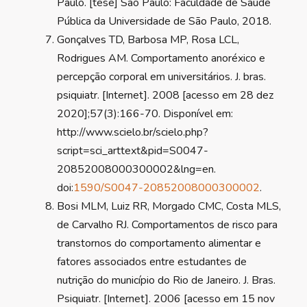
Paulo. [tese] São Paulo: Faculdade de Saúde
Pública da Universidade de São Paulo, 2018.
Gonçalves TD, Barbosa MP, Rosa LCL,
Rodrigues AM. Comportamento anoréxico e
percepção corporal em universitários. J. bras.
psiquiatr. [Internet]. 2008 [acesso em 28 dez
2020];57(3):166-70. Disponível em:
http://www.scielo.br/scielo.php?
script=sci_arttext&pid=S0047-
20852008000300002&lng=en.
doi:
1590/S0047-20852008000300002
.
Bosi MLM, Luiz RR, Morgado CMC, Costa MLS,
de Carvalho RJ. Comportamentos de risco para
transtornos do comportamento alimentar e
fatores associados entre estudantes de
nutrição do município do Rio de Janeiro. J. Bras.
Psiquiatr. [Internet]. 2006 [acesso em 15 nov