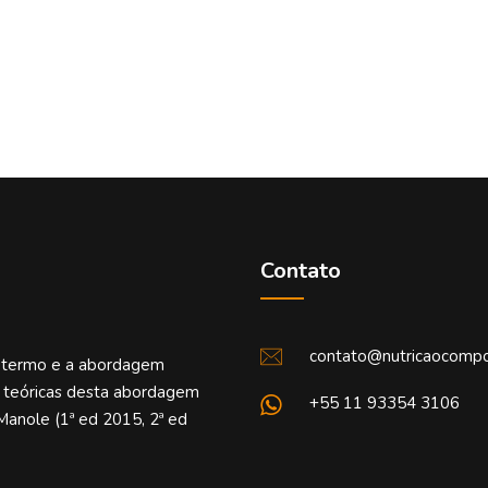
Contato
contato@nutricaocompo
o termo e a abordagem
e teóricas desta abordagem
+55 11 93354 3106
Manole (1ª ed 2015, 2ª ed