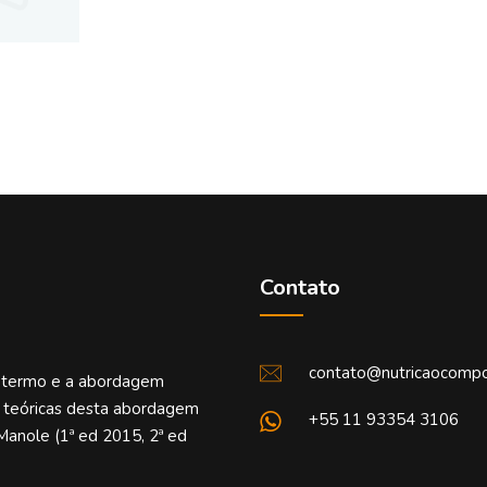
Contato
contato@nutricaocompo
o termo e a abordagem
e teóricas desta abordagem
+55 11 93354 3106
Manole (1ª ed 2015, 2ª ed